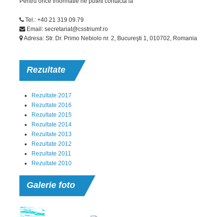
Pentru orice informatie ne puteti contacta la
suscipit laboriosam, nisi ut aliquid ex ea commodi quaerat voluptatem.
tempor incididunt ut labore et dolore magna aliqua no
Tel.: +40 21 319 09.79
Email: secretariat@csstriumf.ro
Adresa: Str. Dr. Primo Nebiolo nr. 2, Bucureşti 1, 010702, Romania
Rezultate
Rezultate 2017
Rezultate 2016
Rezultate 2015
Rezultate 2014
Rezultate 2013
Rezultate 2012
Rezultate 2011
Rezultate 2010
Galerie
foto