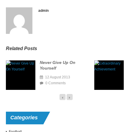
admin
Related Posts
Never Give Up On
E
Yourself
A
12 August 2013
0 Comments
Categories
Football