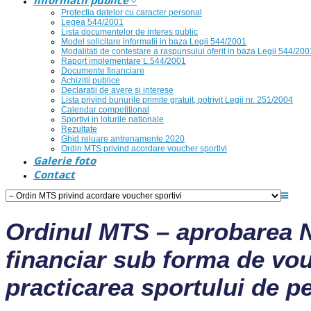
Informatii publice
Protectia datelor cu caracter personal
Legea 544/2001
Lista documentelor de interes public
Model solicitare informatii in baza Legii 544/2001
Modalitati de contestare a raspunsului oferit in baza Legii 544/200
Raport implementare L.544/2001
Documente financiare
Achizitii publice
Declaratii de avere si interese
Lista privind bunurile primite gratuit, potrivit Legii nr. 251/2004
Calendar competitional
Sportivi in loturile nationale
Rezultate
Ghid reluare antrenamente 2020
Ordin MTS privind acordare voucher sportivi
Galerie foto
Contact
Ordinul MTS – aprobarea N
financiar sub forma de vouc
practicarea sportului de 