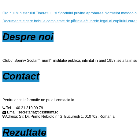
Ordinul Ministerului Tineretului si Sportului privind aprobarea Normelor metodolog
Documentele care trebuie completate de părintele/tutorele legal al copilului care
Despre
noi
Clubul Sportiv Scolar “Triumf”, institutie publica, infiintat in anul 1958, se afla in su
Contact
Pentru orice informatie ne puteti contacta la
Tel.: +40 21 319 09.79
Email: secretariat@csstriumf.ro
Adresa: Str. Dr. Primo Nebiolo nr. 2, Bucureşti 1, 010702, Romania
Rezultate