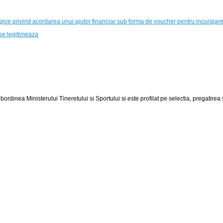
ice privind acordarea unui ajutor financiar sub forma de voucher pentru incurajarea 
 se legitimeaza
bordinea Ministerului Tineretului si Sportului si este profilat pe selectia, pregatirea si