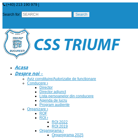
(+40) 213 190 979 |
Contacteaza-ne!
Search for:
Acasa
Despre noi
Aviz constituire/Autorizatie de functionare
Conducere
Director
Director adjunct
Lista persoanelor din conducere
Agenda de lucru
Program audiente
Organizare
ROF
ROI
ROI 2022
ROI 2019
Organigrama
Organigrama 2025