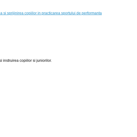
si sprijinirea copiilor in practicarea sportului de performanta
 instruirea copiilor si juniorilor.