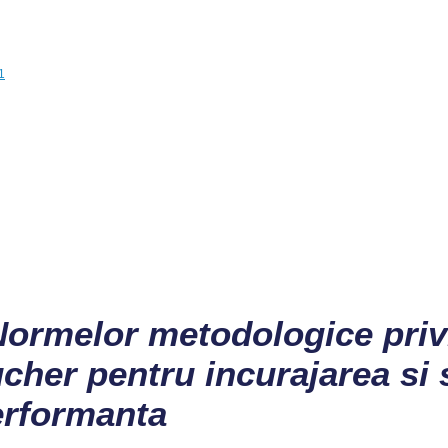
1
ormelor metodologice privi
her pentru incurajarea si sp
performanta