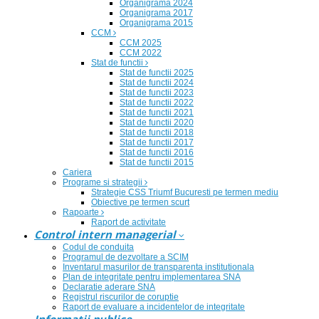
Organigrama 2024
Organigrama 2017
Organigrama 2015
CCM
CCM 2025
CCM 2022
Stat de functii
Stat de functii 2025
Stat de functii 2024
Stat de functii 2023
Stat de functii 2022
Stat de functii 2021
Stat de functii 2020
Stat de functii 2018
Stat de functii 2017
Stat de functii 2016
Stat de functii 2015
Cariera
Programe si strategii
Strategie CSS Triumf Bucuresti pe termen mediu
Obiective pe termen scurt
Rapoarte
Raport de activitate
Control intern managerial
Codul de conduita
Programul de dezvoltare a SCIM
Inventarul masurilor de transparenta institutionala
Plan de integritate pentru implementarea SNA
Declaratie aderare SNA
Registrul riscurilor de coruptie
Raport de evaluare a incidentelor de integritate