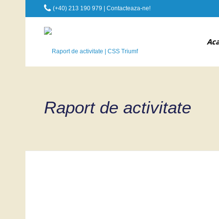
(+40) 213 190 979 |
Contacteaza-ne!
Ac
Raport de activitate