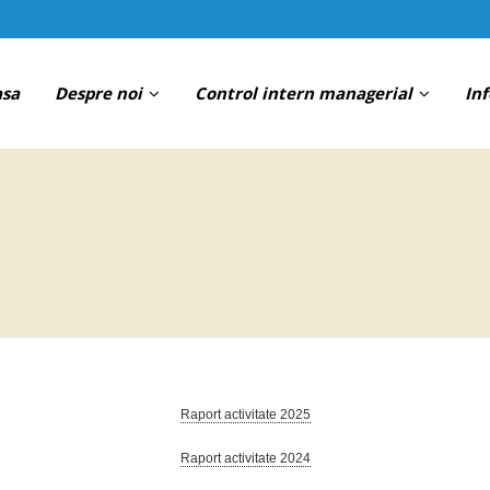
asa
Despre noi
Control intern managerial
In
Raport activitate 2025
Raport activitate 2024