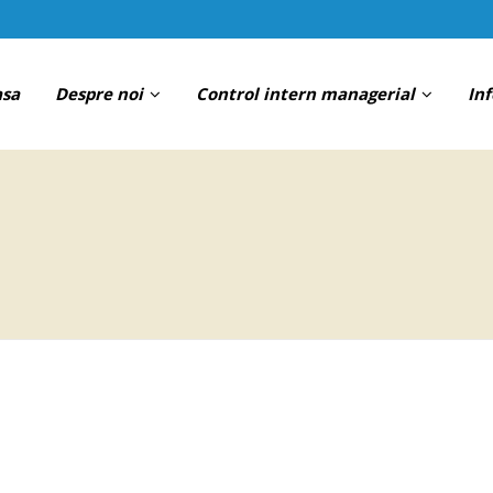
asa
Despre noi
Control intern managerial
In