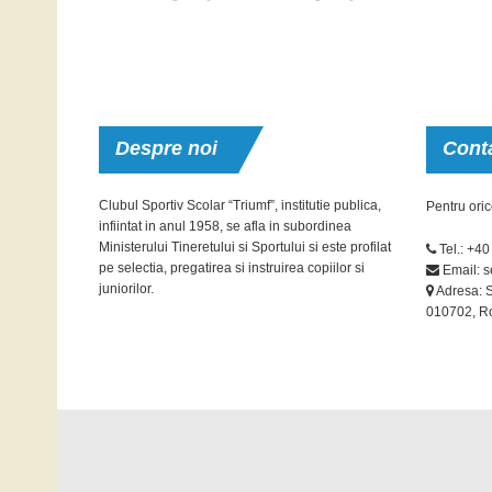
Despre
noi
Cont
Clubul Sportiv Scolar “Triumf”, institutie publica,
Pentru oric
infiintat in anul 1958, se afla in subordinea
Ministerului Tineretului si Sportului si este profilat
Tel.: +4
pe selectia, pregatirea si instruirea copiilor si
Email: s
juniorilor.
Adresa: St
010702, R