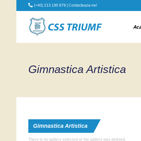
(+40) 213 190 979 |
Contacteaza-ne!
Ac
Gimnastica Artistica
Gimnastica Artistica
There is no gallery selected or the gallery was deleted.